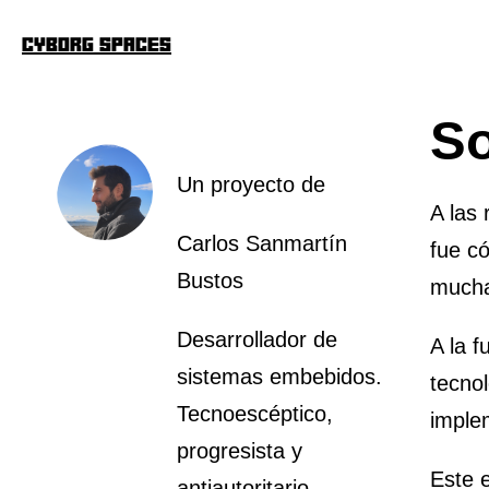
Cyborg Spaces
So
Un proyecto de
A las 
Carlos Sanmartín
fue c
Bustos
mucha
Desarrollador de
A la f
sistemas embebidos.
tecnol
Tecnoescéptico,
imple
progresista y
Este 
antiautoritario.