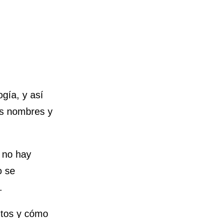
ogía, y así
os nombres y
e no hay
o se
.
ntos y cómo